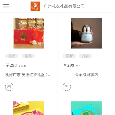
广州礼友礼品有限公司
最新
推荐
最新
推荐
￥
298
￥
299
￥498
￥719
0
条评价
0
条评价
礼好广东 英德红茶礼盒 200g
福禄-钛杯套装