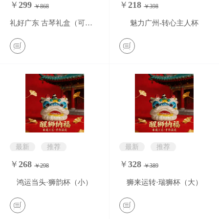
￥
299
￥
218
￥868
￥398
0
条评价
0
条评价
礼好广东 古琴礼盒（可定制）
魅力广州-转心主人杯
最新
推荐
最新
推荐
￥
268
￥
328
￥298
￥389
0
条评价
0
条评价
鸿运当头·狮韵杯（小）
狮来运转·瑞狮杯（大）