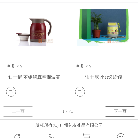
￥
0
￥
0
￥0
￥0
0
条评价
0
条评价
迪士尼 不锈钢真空保温壶
迪士尼 小Q焖烧罐
上一页
下一页
版权所有(C) 广州礼友礼品有限公司